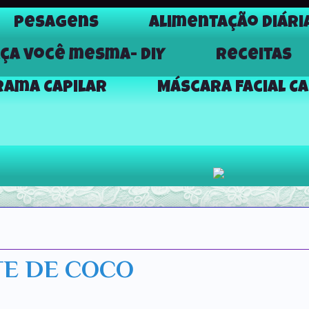
Pesagens
Alimentação Diári
aça você mesma- DiY
Receitas
ama Capilar
Máscara Facial C
TE DE COCO