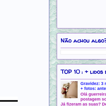
Não achou algo?
TOP 10 : + lido
Gravidez: 3
+ fotos: ant
Olá guerreir
▬▬▬▬
postagem s
Já fizeram as suas? D