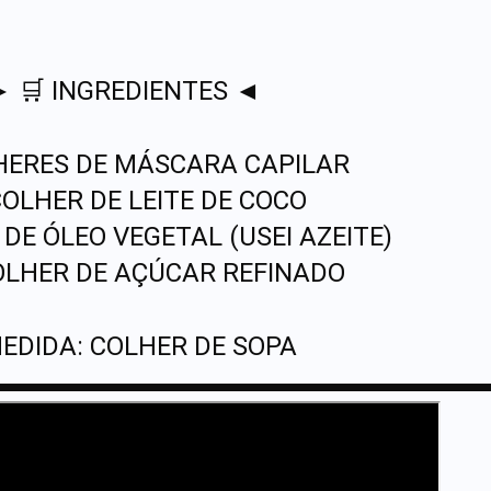
 🛒 INGREDIENTES ◄
HERES DE MÁSCARA CAPILAR
COLHER DE LEITE DE COCO
 DE ÓLEO VEGETAL (USEI AZEITE)
COLHER DE AÇÚCAR REFINADO
EDIDA: COLHER DE SOPA
▬▬▬▬▬▬▬▬▬▬▬▬▬▬▬▬▬▬▬