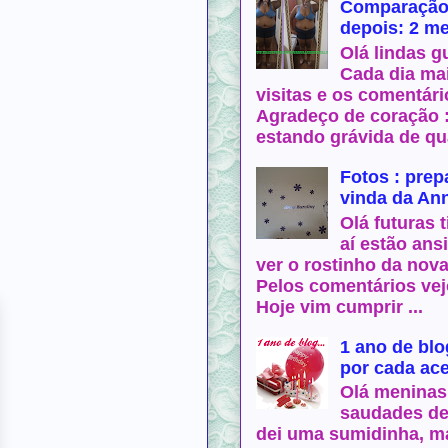
Comparação 
depois: 2 m
Olá lindas g
Cada dia mai
visitas e os comentári
Agradeço de coração 
estando grávida de qua
Fotos : prep
vinda da An
Olá futuras t
aí estão ans
ver o rostinho da nov
Pelos comentários vej
Hoje vim cumprir ...
1 ano de blo
por cada ac
Olá meninas 
saudades de
dei uma sumidinha, m