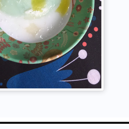
▬▬▬▬▬▬▬▬▬▬▬▬▬▬▬▬▬▬