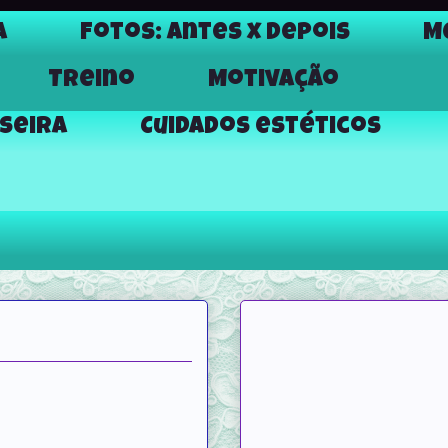
a
Fotos: Antes x Depois
M
Treino
Motivação
aseira
Cuidados estéticos