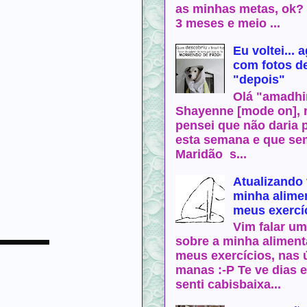
as minhas metas, ok? T
3 meses e meio ...
Eu voltei... 
com fotos de
"depois"
Olá "amadhi
Shayenne [mode on], r
pensei que não daria p
esta semana e que se
Maridão s...
Atualizando 
minha alime
meus exercí
Vim falar u
▬▬▬
sobre a minha aliment
meus exercícios, nas 
manas :-P Te ve dias
senti cabisbaixa...