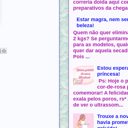
correria doida aqui c
preparativos da chega
Estar magra, nem sem
beleza!
Quem não quer elimin
2 kgs? Se perguntarm
para as modelos, qual
quer dar aquela secad
Pois ...
Estou espe
príncesa!
Ps: Hoje o 
cor-de-rosa 
comemorar! A felicida
exala pelos poros, rs*
de ver o ultrassom...
Trouxe a no
havia prome