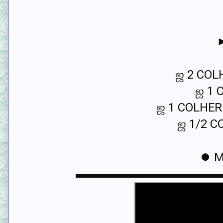
►
ஜ 2 COL
ஜ 1 
ஜ 1 COLHER
ஜ 1/2 
⏺ M
▬▬▬▬▬▬▬▬▬▬▬▬