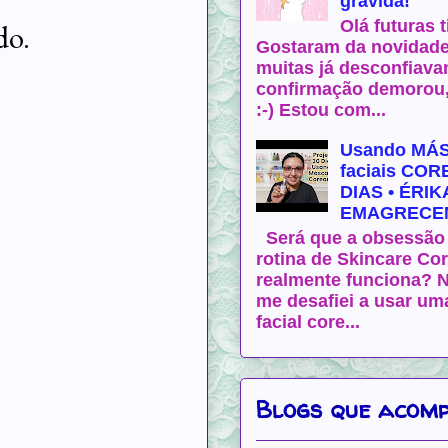
grávida!
Olá futuras t
do.
Gostaram da novidade
muitas já desconfiava
confirmação demorou
:-) Estou com...
Usando MÁ
faciais COR
DIAS • ÉRIK
EMAGRECEN
Será que a obsessão 
rotina de Skincare Co
realmente funciona? N
me desafiei a usar u
facial core...
Blogs que acom